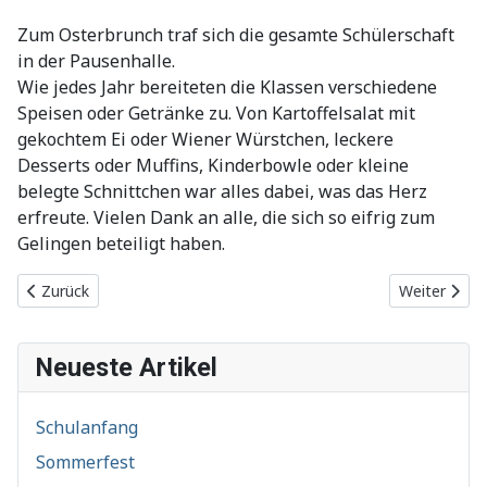
Zum Osterbrunch traf sich die gesamte Schülerschaft
in der Pausenhalle.
Wie jedes Jahr bereiteten die Klassen verschiedene
Speisen oder Getränke zu. Von Kartoffelsalat mit
gekochtem Ei oder Wiener Würstchen, leckere
Desserts oder Muffins, Kinderbowle oder kleine
belegte Schnittchen war alles dabei, was das Herz
erfreute. Vielen Dank an alle, die sich so eifrig zum
Gelingen beteiligt haben.
Vorheriger Beitrag: Schul- und Kitaverordnung vom 10.12.2021
Nächster Be
Zurück
Weiter
Neueste Artikel
Schulanfang
Sommerfest